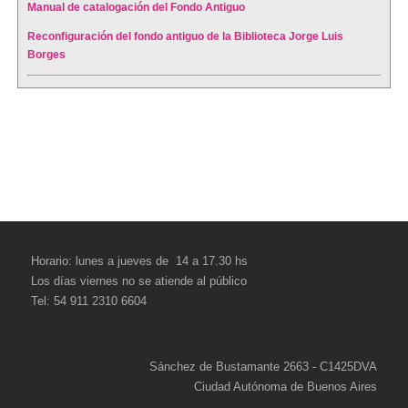
Manual de catalogación del Fondo
Antiguo
Reconfiguración del fondo antiguo de la Biblioteca Jorge Luis
Borges
Horario: lunes a jueves de 14 a 17.30 hs
Los días viernes no se atiende al público
Tel: 54 911 2310 6604
Sánchez de Bustamante 2663 - C1425DVA
Ciudad Autónoma de Buenos Aires