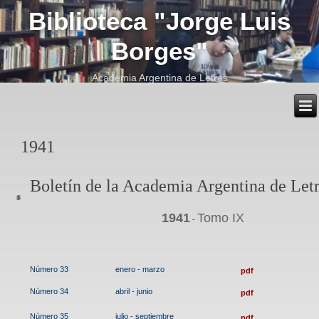
Biblioteca "Jorge Luis
Borges"
Academia Argentina de Letras
1941
Boletín de la Academia Argentina de Let
1941
Tomo IX
-
Número 33
enero - marzo
pdf
Número 34
abril - junio
pdf
Número 35
julio - septiembre
pdf