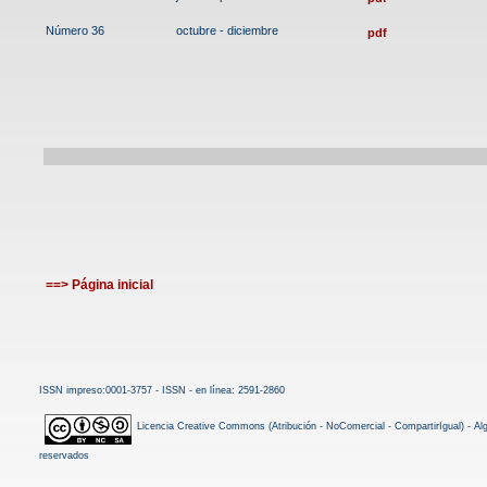
Número 36
octubre - diciembre
pdf
==> Página inicial
ISSN impreso:0001-3757 - ISSN - en línea: 2591-2860
Licencia Creative Commons (Atribución - NoComercial - CompartirIgual) - A
reservados