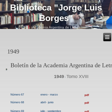
Biblioteca "Jorge Luis
Borges"
Academia Argentina de Letras
1949
Boletín de la Academia Argentina de Let
1949
Tomo XVIII
-
Número 67
enero - marzo
pdf
Número 68
abril - junio
pdf
Número 69
julio - septiembre
pdf