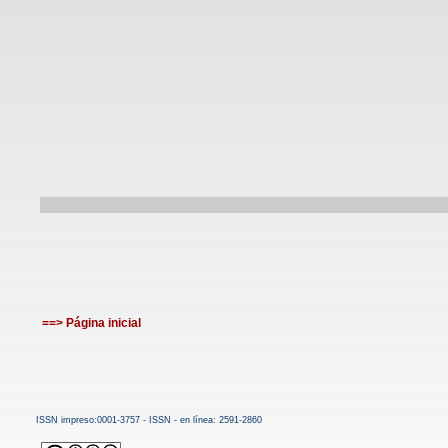
==> Página inicial
ISSN impreso:0001-3757 - ISSN - en línea: 2591-2860