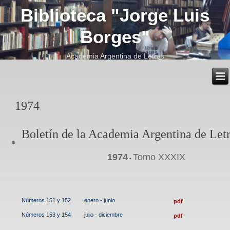
Biblioteca "Jorge Luis
Borges"
Academia Argentina de Letras
1974
Boletín de la Academia Argentina de Let
1974
Tomo XXXIX
-
Números 151 y 152
enero - junio
pdf
Números 153 y 154
julio - diciembre
pdf